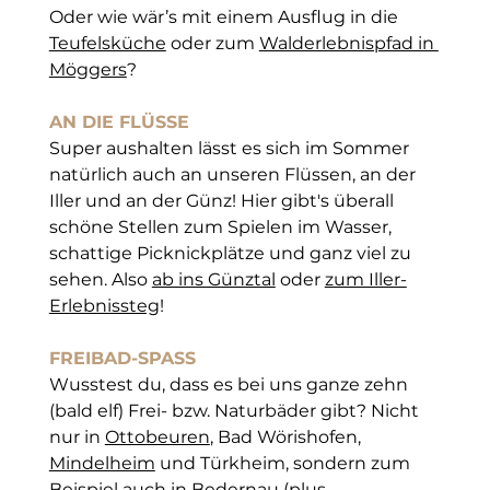
Oder wie wär’s mit einem Ausflug in die 
Teufelsküche
 oder zum 
Walderlebnispfad in 
Möggers
?
AN DIE FLÜSSE
Super aushalten lässt es sich im Sommer 
natürlich auch an unseren Flüssen, an der 
Iller und an der Günz! Hier gibt's überall 
schöne Stellen zum Spielen im Wasser, 
schattige Picknickplätze und ganz viel zu 
sehen. Als
o 
ab ins Günztal
 oder 
zum Iller-
Erlebnissteg
!
FREIBAD-SPASS
Wusstest du, dass es bei uns ganze zehn 
(bald elf) Frei- bzw. Naturbäder gibt? Nicht 
nur in 
Ottobeuren
, Bad Wörishofen, 
Mindelheim
 und Türkheim, sondern zum 
Beispiel auch in 
Bedernau
 (plus 