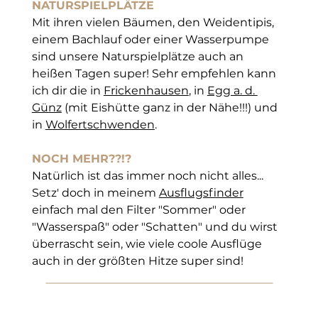
NATURSPIELPLÄTZE
Mit ihren vielen Bäumen, den Weidentipis, 
einem Bachlauf oder einer Wasserpumpe 
sind unsere Naturspielplätze auch an 
heißen Tagen super! Sehr empfehlen kann 
ich dir die in 
Frickenhausen
, in 
Egg a. d. 
Günz
 (mit Eishütte ganz in der Nähe!!!) und 
in 
Wolfertschwenden
.
NOCH MEHR??!?
Natürlich ist das immer noch nicht alles... 
Setz' doch in mein
em 
Ausflugsfinder
einf
ach mal den Filter "Sommer" oder 
"Wasserspaß" oder "Schatten" und du wirst 
überrascht sein, wie viele coole Ausflüge 
auch in der größten Hitze super sind!