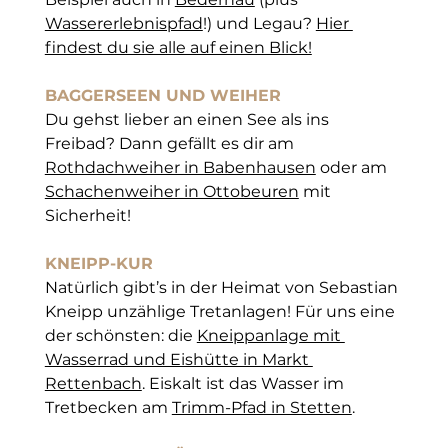
Wassererlebnispfad
!) und Le
gau? 
Hier 
findest du sie alle auf einen Blick!
BAGGERSEEN UND WEIHER
Du gehst lieber an einen See als ins 
Freibad? Dann gefällt es dir am 
Rothdachweiher in Babenhausen
oder a
m 
Schachenweiher in Ottobeuren
mit 
Sicherheit!  
KNEIPP-KUR
Natürlich gibt’s in der Heimat von Sebastian 
Kneipp unzählige Tretanlagen! Für uns eine 
der schönsten: die 
Kneippanlage mit 
Wasserrad und Eishütte in Markt 
Rettenbach
. Eiskalt ist das Wasser im 
Tretbecken am 
Trimm-Pfad in Stetten
.