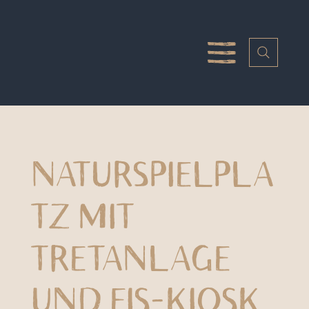
NATURSPIELPLA
TZ MIT
TRETANLAGE
UND EIS-KIOSK