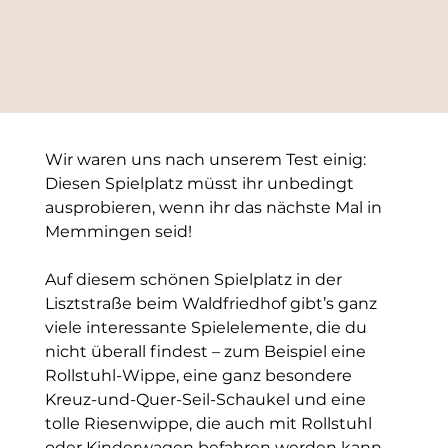
Wir waren uns nach unserem Test einig: 
Diesen Spielplatz müsst ihr unbedingt 
ausprobieren, wenn ihr das nächste Mal in 
Memmingen seid!
Auf diesem schönen Spielplatz in der 
Lisztstraße beim Waldfriedhof gibt’s ganz 
viele interessante Spielelemente, die du 
nicht überall findest – zum Beispiel eine 
Rollstuhl-Wippe, eine ganz besondere 
Kreuz-und-Quer-Seil-Schaukel und eine 
tolle Riesenwippe, die auch mit Rollstuhl 
oder Kinderwagen befahren werden kann.