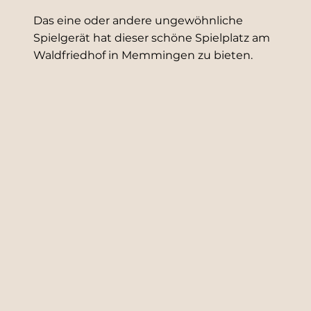
Das eine oder andere ungewöhnliche
Spielgerät hat dieser schöne Spielplatz am
Waldfriedhof in Memmingen zu bieten.