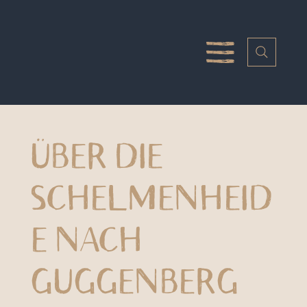
ÜBER DIE
SCHELMENHEID
E NACH
GUGGENBERG