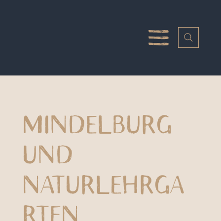
MINDELBURG
UND
NATURLEHRGA
RTEN