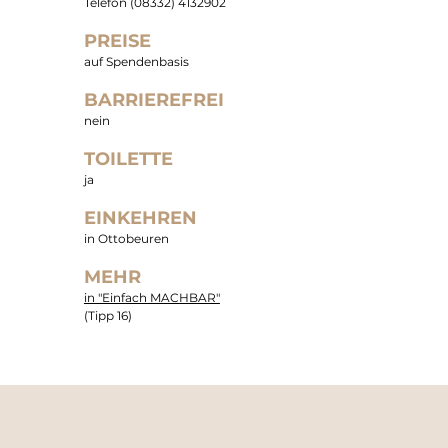
Telefon (08332) 4132902
PREISE
auf Spendenbasis
BARRIEREFREI
nein
TOILETTE
ja
EINKEHREN
in Ottobeuren
MEHR
in "Einfach MACHBAR"
(Tipp 16)