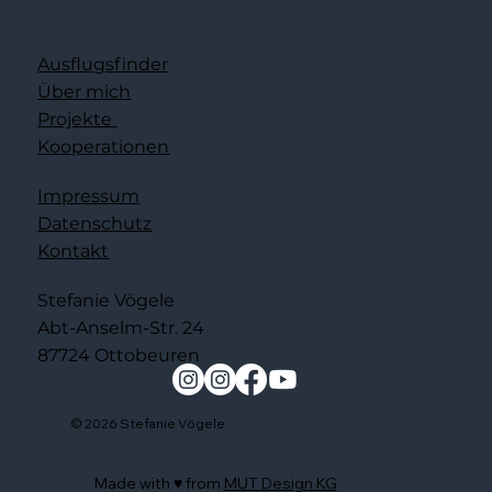
Ausflugsfinder
Über mich
Projekte
Kooperationen
Impressum
Datenschutz
Kontakt
Stefanie Vögele
Abt-Anselm-Str. 24
87724 Ottobeuren
© 2026 Stefanie Vögele
Made with ♥️ from
MUT Design KG